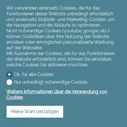
Wir verwenden einerseits Cookies, die für das
Aussicht
Funktionieren dieser Website unbedingt erforderlich
und anderseits Statistik- und Marketing-Cookies, um
Ländlich
die Navigation und die Abläufe zu optimieren.
Garten
Nicht notwendige Cookies (youtube, google, etc.)
Park
können Statistiken über Ihre Nutzung der Website
erstellen oder ermöglichen personalisierte Werbung
Wald
auf der Webseite.
Mit Ausnahme der Cookies, die für das Funktionieren
der Website erforderlich sind, können Sie einstellen,
welche Cookies Sie aktivieren möchten.
Ok, für alle Cookies
Distanzen
Nur unbedingt notwendige Cookies
Öffentliche
-
5'
-
1'
Weitere Informationen über die Verwendung von
Verkehrsmittel
Cookies
Autobahn
-
-
-
7'
Meine Wahl bestätigen
Kindergarten
-
5'
-
1'