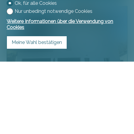
Ok, für alle Cookies
Nur unbedingt notwendige Cookies
AUSSERGEWÖHNLICH
Weitere Informationen über die Verwendung von
Cookies
Meine Wahl bestätigen
Neubauwohnung
Courchavon
CHF 1'900.-/Monat