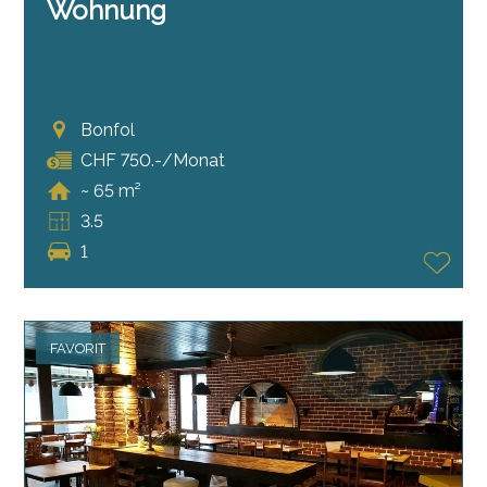
Wohnung
Bonfol
CHF 750.-/Monat
~ 65 m²
3.5
1
FAVORIT