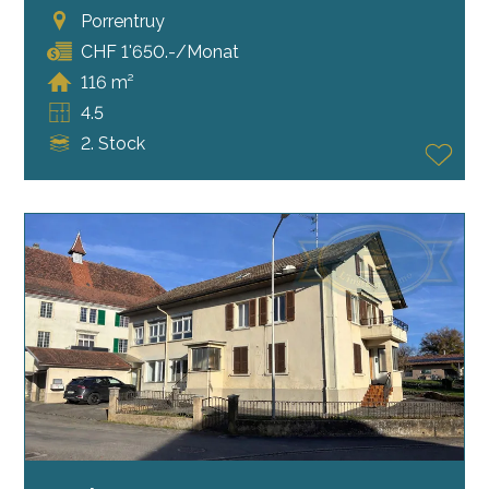
Porrentruy
CHF 1'650.-/Monat
116 m²
4.5
2. Stock