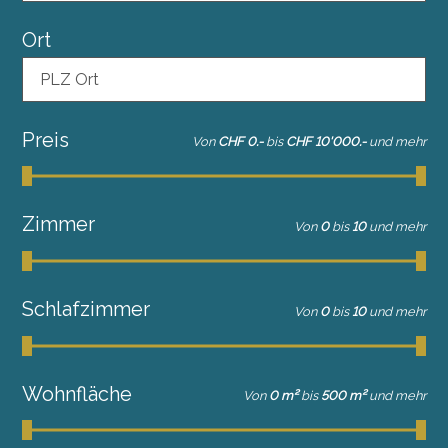
Ort
PLZ Ort
Preis
Von
CHF 0.-
bis
CHF 10'000.-
und mehr
Zimmer
Von
0
bis
10
und mehr
Schlafzimmer
Von
0
bis
10
und mehr
Wohnfläche
Von
0 m²
bis
500 m²
und mehr