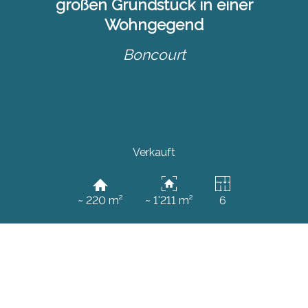
großen Grundstück in einer
Wohngegend
Boncourt
Verkauft
~ 220 m²
~ 1'211 m²
6