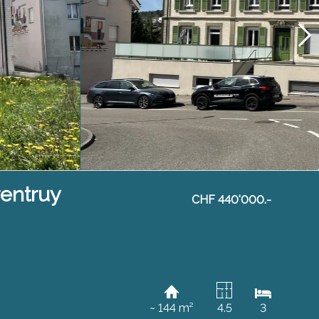
entruy
CHF 440'000.-
~ 144 m²
4.5
3