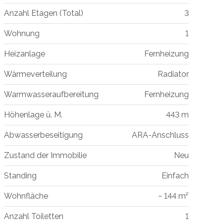
Anzahl Etagen (Total)
3
Wohnung
1
Heizanlage
Fernheizung
Wärmeverteilung
Radiator
Warmwasseraufbereitung
Fernheizung
Höhenlage ü. M.
443 m
Abwasserbeseitigung
ARA-Anschluss
Zustand der Immobilie
Neu
Standing
Einfach
Wohnfläche
~ 144 m²
Anzahl Toiletten
1