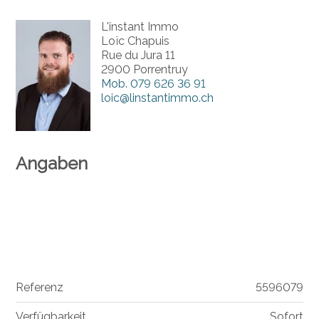
L'instant Immo
Loïc Chapuis
Rue du Jura 11
2900 Porrentruy
Mob.
079 626 36 91
loic@linstantimmo.ch
Angaben
Referenz
5596079
Verfügbarkeit
Sofort