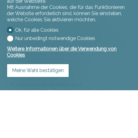
auf der Webseite.
Mit Ausnahme der Cookies, die für das Funktionieren
der Website erforderlich sind, können Sie einstellen,
welche Cookies Sie aktivieren möchten.
Gemeinschaftsräume / separater Eingang
Ok, für alle Cookies
Drei Kellerräume
Nur unbedingt notwendige Cookies
Gemeinschaftswaschküche mit Waschmaschine
Weitere Informationen über die Verwendung von
und Trockner.Waschmaschine
Cookies
Technikraum
4-Zimmer-Wohnung mit Terrasse
Meine Wahl bestätigen
Voll ausgestattete Küche
Badezimmer mit Badewanne
Großes Wohn-/Esszimmer mit Zugang zur
Terrasse
Gäste-WC
Drei Schlafzimmer