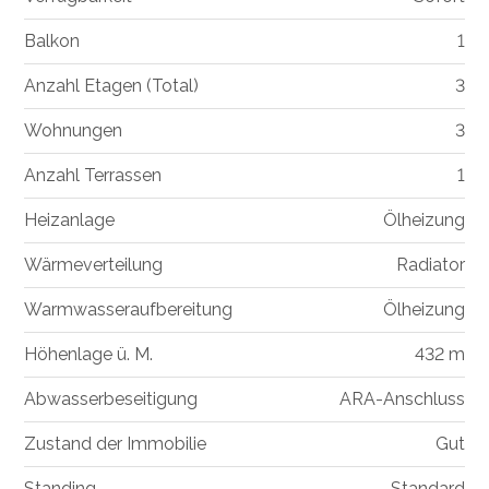
Balkon
1
Anzahl Etagen (Total)
3
Wohnungen
3
Anzahl Terrassen
1
Heizanlage
Ölheizung
Wärmeverteilung
Radiator
Warmwasseraufbereitung
Ölheizung
Höhenlage ü. M.
432 m
Abwasserbeseitigung
ARA-Anschluss
Zustand der Immobilie
Gut
Standing
Standard