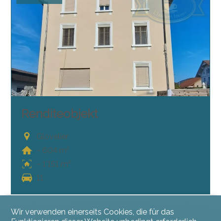
Renditeobjekt
Glovelier
~ 604 m²
~ 1'151 m²
11
Wir verwenden einerseits Cookies, die für das