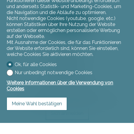
Funktionieren dieser Website unbedingt erforderlich
und anderseits Statistik- und Marketing-Cookies, um
die Navigation und die Abläufe zu optimieren.
Nicht notwendige Cookies (youtube, google, etc.)
können Statistiken über Ihre Nutzung der Website
erstellen oder ermöglichen personalisierte Werbung
auf der Webseite.
Mit Ausnahme der Cookies, die für das Funktionieren
Kontaktieren Sie uns
der Website erforderlich sind, können Sie einstellen,
welche Cookies Sie aktivieren möchten.
L'instant Immo
Rue du Jura 11
Ok, für alle Cookies
2900 Porrentruy
Nur unbedingt notwendige Cookies
Tel.
032 466 53 53
contact@linstantimmo.ch
Weitere Informationen über die Verwendung von
Cookies
Bleiben Sie verbunden
Verpassen Sie keine Objekte, melden Sie sich kostenlos an.
Meine Wahl bestätigen
Sich anmelden