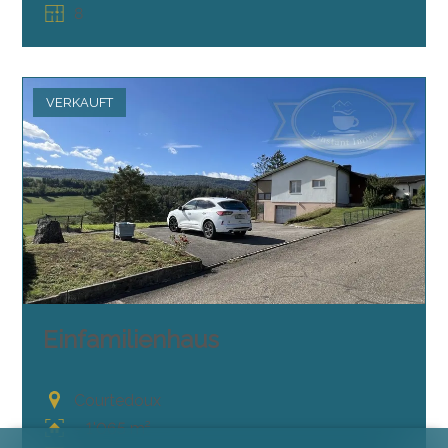
8
VERKAUFT
Einfamilienhaus
Courtedoux
~ 1'065 m²