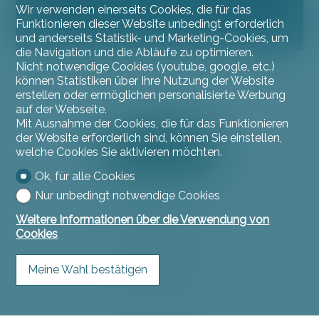
5.5
Wir verwenden einerseits Cookies, die für das
Funktionieren dieser Website unbedingt erforderlich
7
und anderseits Statistik- und Marketing-Cookies, um
die Navigation und die Abläufe zu optimieren.
Nicht notwendige Cookies (youtube, google, etc.)
können Statistiken über Ihre Nutzung der Website
erstellen oder ermöglichen personalisierte Werbung
auf der Webseite.
Mit Ausnahme der Cookies, die für das Funktionieren
der Website erforderlich sind, können Sie einstellen,
welche Cookies Sie aktivieren möchten.
Ok, für alle Cookies
Nur unbedingt notwendige Cookies
Kontaktieren Sie uns
Weitere Informationen über die Verwendung von
Cookies
L'instant Immo
Rue du Jura 11
2900 Porrentruy
Meine Wahl bestätigen
Tel.
032 466 53 53
contact@linstantimmo.ch