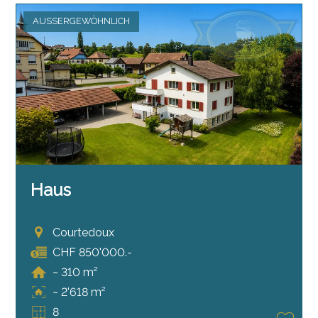
AUSSERGEWÖHNLICH
Haus
Courtedoux
CHF 850'000.-
~ 310 m²
~ 2'618 m²
8