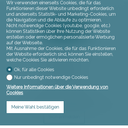
Wir verwenden einerseits Cookies, die für das
Funktionieren dieser Website unbedingt erforderlich
und anderseits Statistik- und Marketing-Cookies, um
die Navigation und die Abläufe zu optimieren.
Nicht notwendige Cookies (youtube, google, etc.)
können Statistiken über Ihre Nutzung der Website
erstellen oder ermöglichen personalisierte Werbung
auf der Webseite.
Mit Ausnahme der Cookies, die für das Funktionieren
der Website erforderlich sind, können Sie einstellen,
Kontaktieren Sie uns
welche Cookies Sie aktivieren möchten.
L'instant Immo
Rue du Jura 11
Ok, für alle Cookies
2900 Porrentruy
Nur unbedingt notwendige Cookies
Tel.
032 466 53 53
contact@linstantimmo.ch
Weitere Informationen über die Verwendung von
Cookies
Bleiben Sie verbunden
Verpassen Sie keine Objekte, melden Sie sich kostenlos an.
Meine Wahl bestätigen
Sich anmelden