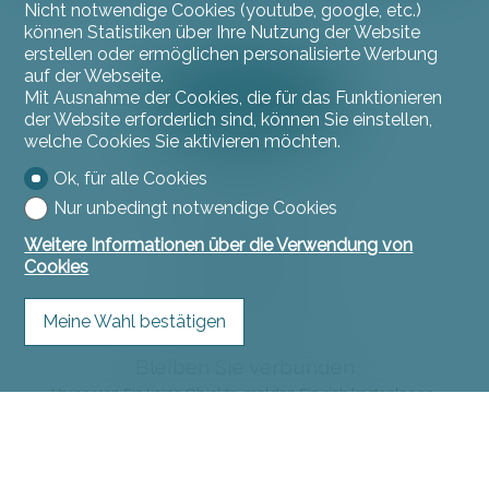
Nicht notwendige Cookies (youtube, google, etc.)
können Statistiken über Ihre Nutzung der Website
erstellen oder ermöglichen personalisierte Werbung
auf der Webseite.
Mit Ausnahme der Cookies, die für das Funktionieren
der Website erforderlich sind, können Sie einstellen,
welche Cookies Sie aktivieren möchten.
Ok, für alle Cookies
Kontaktieren Sie uns
Nur unbedingt notwendige Cookies
L'instant Immo
Weitere Informationen über die Verwendung von
Rue du Jura 11
Cookies
2900 Porrentruy
Tel.
032 466 53 53
contact@linstantimmo.ch
Meine Wahl bestätigen
Bleiben Sie verbunden
Verpassen Sie keine Objekte, melden Sie sich kostenlos an.
Sich anmelden