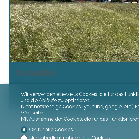
Grundstück
Lajoux JU
Wir verwenden einerseits Cookies, die für das Funkt
2'926 m²
und die Abläufe zu optimieren.
Nicht notwendige Cookies (youtube, google, etc.) k
Webseite.
Mit Ausnahme der Cookies, die für das Funktionieren
Ok, für alle Cookies
Nur unbedingt notwendige Cookies