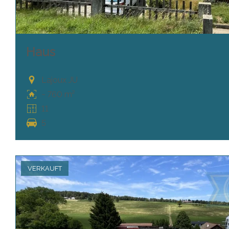
Haus
Lajoux JU
~ 760 m²
11
5
VERKAUFT