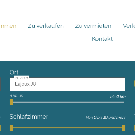
ommen
Zu verkaufen
Zu vermieten
Verk
Kontakt
Ort
PLZ Ort
Radius
bis
0 km
Schlafzimmer
r
Von
0
bis
10
und mehr