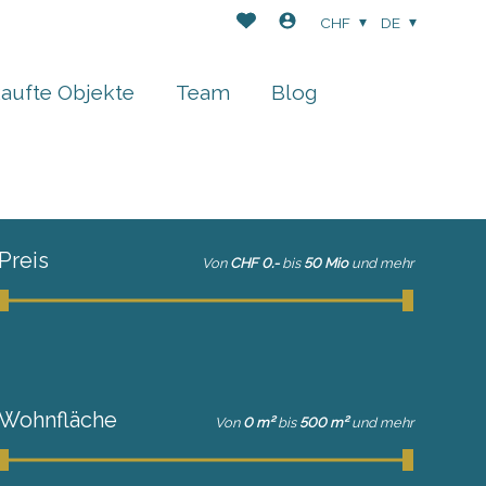
CHF
DE
aufte Objekte
Team
Blog
Preis
Von
CHF 0.-
bis
50 Mio
und mehr
Wohnfläche
Von
0 m²
bis
500 m²
und mehr