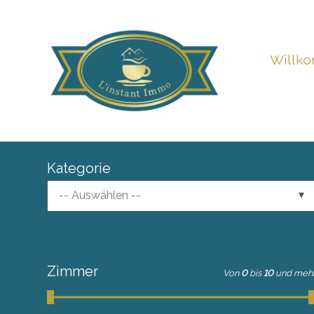
Willk
Kategorie
-- Auswählen --
Zimmer
Von
0
bis
10
und meh