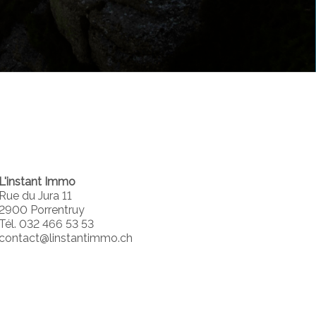
L'instant Immo
Rue du Jura 11
2900 Porrentruy
Tél. 032 466 53 53
contact@linstantimmo.ch