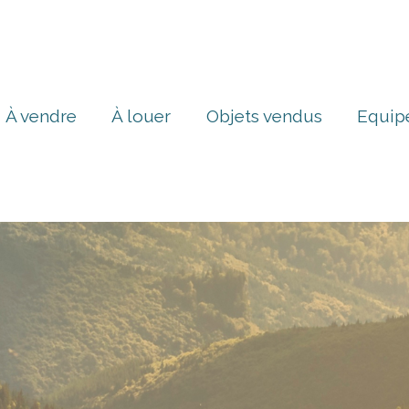
À vendre
À louer
Objets vendus
Equip