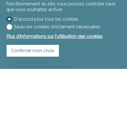
fonctionnement du site, vous pouvez contrôler ceux
que vous souhaitez activer.
Espaces communs / entrée indépendante
D'accord pour tous les cookies
Trois caves
Seuls les cookies strictement nécessaires
Buanderie commune avec machine à laver et
sèche-linge
Plus d'informations sur l'utilisation des cookies
Local technique
Confirmer mon choix
Appartement de 4 pièces avec terrasse
Cuisine agencée
Salle de bain avec baignoire
Grand salon/salle à manger avec accès à la
terrasse
WC visiteur
Trois chambres