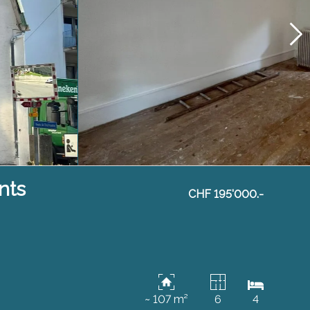
nts
CHF 195'000.-
~ 107 m²
6
4