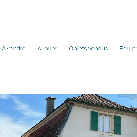
À vendre
À louer
Objets vendus
Equip