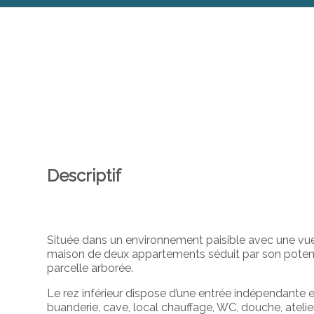
Descriptif
Située
dans
un
environnement
paisible
avec
une
vu
maison
de
deux
appartements
séduit
par
son
poten
parcelle
arborée.
Le
rez
inférieur
dispose
d’une
entrée
indépendante
buanderie,
cave,
local
chauffage,
WC,
douche,
ateli