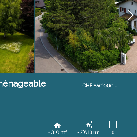
aménageable
CHF 850'000.-
~ 310 m²
~ 2'618 m²
8