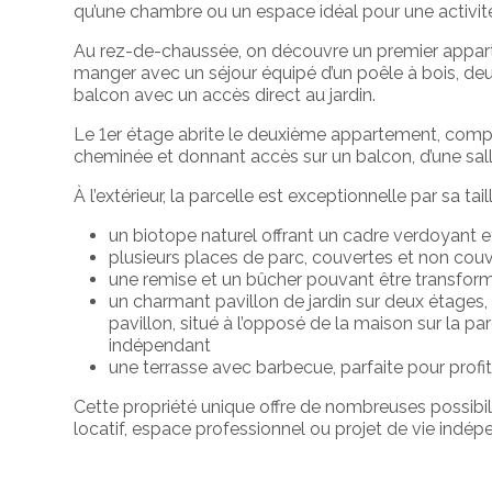
qu’une
chambre
ou
un
espace
idéal
pour
une
activi
Au
rez-
de-
chaussée,
on
découvre
un
premier
appar
manger
avec un
séjour
équipé
d’un
poêle
à
bois,
de
balcon
avec
un
accès
direct
au
jardin.
Le
1er
étage
abrite
le
deuxième
appartement,
com
cheminée et donnant accès sur un
balcon,
d’une
sal
À
l’extérieur,
la
parcelle
est
exceptionnelle
par
sa
tai
un
biotope
naturel
offrant
un
cadre
verdoyant
e
plusieurs
places
de
parc,
couvertes
et
non
couv
une
remise
et
un
bûcher
pouvant
être
transfor
un
charmant
pavillon
de
jardin
sur
deux
étages
pavillon,
situé
à
l’opposé
de
la
maison
sur
la
par
indépendant
une
terrasse
avec
barbecue,
parfaite
pour
profi
Cette
propriété
unique
offre
de
nombreuses
possibil
locatif,
espace
professionnel
ou
projet
de
vie
indép