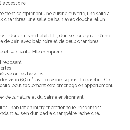
té
accessoire.
tement
comprenant
une
cuisine
ouverte,
une
salle
à
ux
chambres,
une
salle
de
bain
avec
douche,
et
un
posé
d’une
cuisine
habitable,
d’un
séjour équipé d'une
le
de
bain
avec
baignoire
et
de
deux
chambres.
lle
et
sa
qualité.
Elle
comprend :
t
reposant
ertes
més
selon
les
besoins
,
d’environ
60
m²,
avec
cuisine,
séjour
et
chambre.
Ce
celle,
peut
facilement
être
aménagé
en
appartement
ter
de
la
nature
et
du
calme
environnant
ités :
habitation
intergénérationnelle,
rendement
endant
au
sein
d’un
cadre
champêtre
recherché.