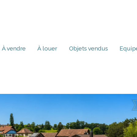
À vendre
À louer
Objets vendus
Equip