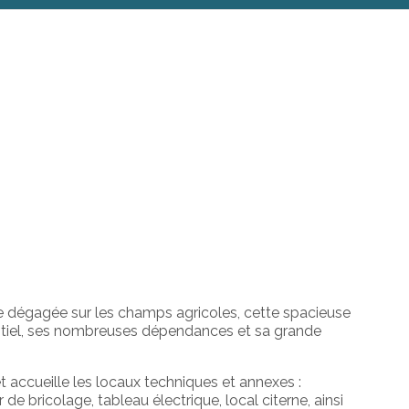
e
dégagée
sur
les
champs
agricoles,
cette
spacieuse
tiel,
ses
nombreuses
dépendances
et
sa
grande
et
accueille
les
locaux
techniques
et
annexes :
er
de
bricolage,
tableau
électrique,
local
citerne,
ainsi