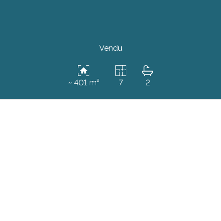
Vendu
~ 401 m²
7
2