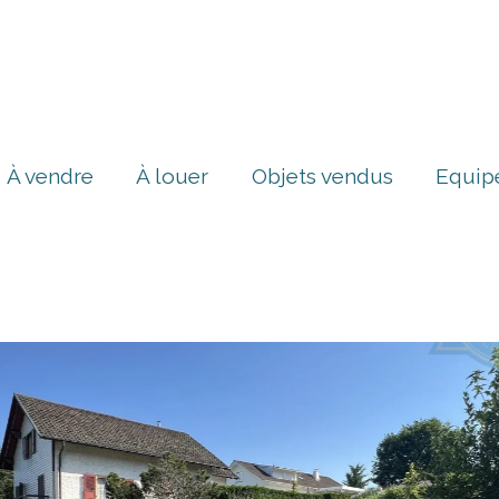
À vendre
À louer
Objets vendus
Equip