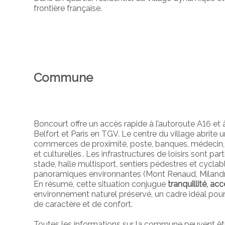
frontière française.
Commune
Boncourt offre un accès rapide à l’autoroute A16 et à
Belfort et Paris en TGV
.
Le centre du village abrite 
commerces de proximité, poste, banques, médecin, é
et culturelles
.
Les infrastructures de loisirs sont pa
stade, halle multisport, sentiers pédestres et cyclabl
panoramiques environnantes (Mont Renaud, Milandr
En résumé, cette situation conjugue
tranquillité, ac
environnement naturel préservé, un cadre idéal pour
de caractère et de confort.
Toutes les informations sur la commune peuvent ê