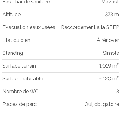
Eau chaude sanitaire
Mazout
Altitude
373 m
Evacuation eaux usées
Raccordement à la STEP
Etat du bien
À rénover
Standing
Simple
Surface terrain
~ 1'019 m²
Surface habitable
~ 120 m²
Nombre de WC
3
Places de parc
Oui, obligatoire