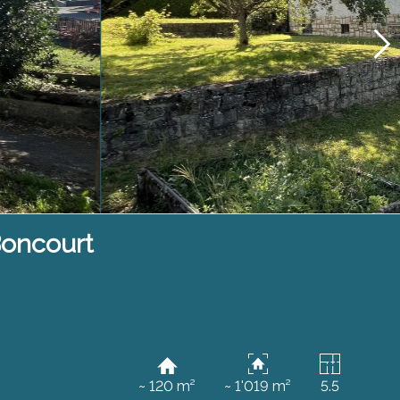
Boncourt
~ 120 m²
~ 1'019 m²
5.5