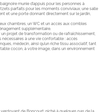
e baignoire munie d’appuis pour les personnes à
otzets parfaits pour les moments conviviaux, une salle
t et une porte donnant directement sur le jardin,
u, deux chambres, un WC et un accès aux combles
’aménagement supplémentaire.
 un projet de transformation ou de rafraîchissement,
 nécessaires à une vie confortable : accès
ques, médecin, ainsi qu’un riche tissu associatif, tant
éritable cocon, à votre image, dans un environnement
t verdoyant de Boncourt, niché à quelques pas de la