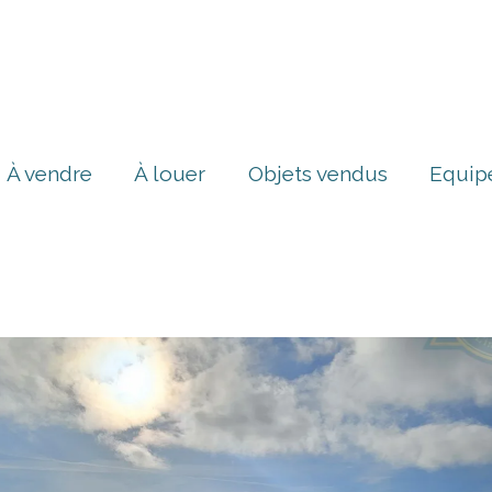
À vendre
À louer
Objets vendus
Equip