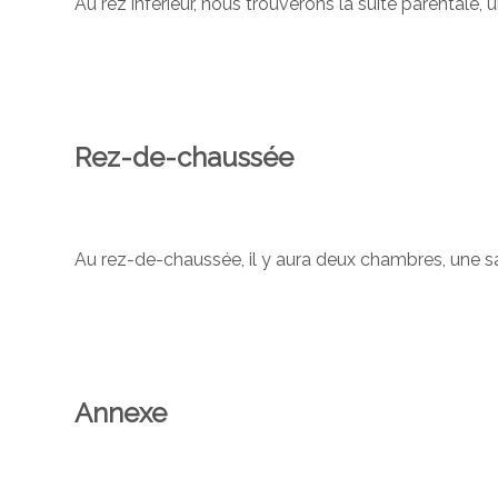
Au rez inférieur, nous trouverons la suite parentale,
Rez-de-chaussée
Au rez-de-chaussée, il y aura deux chambres, une sal
Annexe