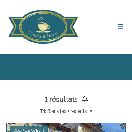
Afficher le filtre de recherche
1
résultats
Tri:
Biens les + récents
COUP DE COEUR