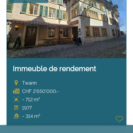
Immeuble de rendement
Twann
CHF 2'650'000.-
~ 712 m²
1977
~ 314 m²