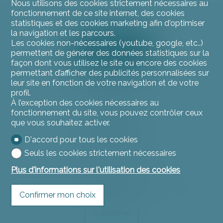
Nous utilisons des cookies strictement nécessaires au
fonctionnement de ce site internet, des cookies
statistiques et des cookies marketing afin d'optimiser
la navigation et les parcours.
Les cookies non-nécessaires (youtube, google, etc..)
permettent de générer des données statistiques sur la
façon dont vous utilisez le site ou encore des cookies
permettant d’afficher des publicités personnalisées sur
leur site en fonction de votre navigation et de votre
profil.
Contactez-nous
À l’exception des cookies nécessaires au
L'instant Immo
fonctionnement du site, vous pouvez contrôler ceux
Rue du Jura 11
que vous souhaitez activer.
2900 Porrentruy
Tél.
032 466 53 53
D'accord pour tous les cookies
contact@linstantimmo.ch
Seuls les cookies strictement nécessaires
Plus d'informations sur l'utilisation des cookies
Restez connecté
Ne laissez aucun bien vous échapper, inscrivez-vous
gratuitement.
Confirmer mon choix
S'abonner