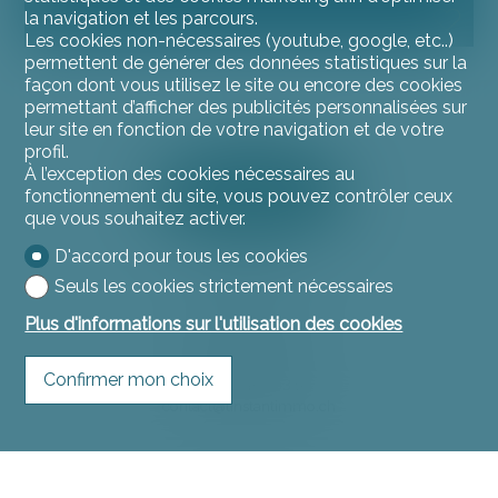
6.5
la navigation et les parcours.
Les cookies non-nécessaires (youtube, google, etc..)
permettent de générer des données statistiques sur la
façon dont vous utilisez le site ou encore des cookies
permettant d’afficher des publicités personnalisées sur
leur site en fonction de votre navigation et de votre
profil.
À l’exception des cookies nécessaires au
fonctionnement du site, vous pouvez contrôler ceux
que vous souhaitez activer.
D'accord pour tous les cookies
Seuls les cookies strictement nécessaires
Contactez-nous
Plus d'informations sur l'utilisation des cookies
L'instant Immo
Rue du Jura 11
2900 Porrentruy
Confirmer mon choix
Tél.
032 466 53 53
contact@linstantimmo.ch
Restez connecté
Ne laissez aucun bien vous échapper, inscrivez-vous