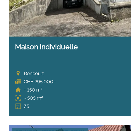
Maison individuelle
Boncourt
CHF 295'000.-
~ 150 m²
~ 505 m²
7.5