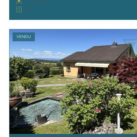
~ 1'019 m²
5.5
VENDU