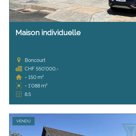
Maison individuelle
Boncourt
CHF 550'000.-
~ 150 m²
~ 1'088 m²
8.5
VENDU