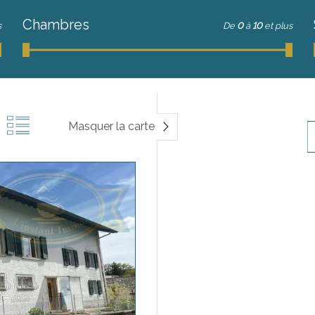
Chambres
s
De
0
à
10
et plus
Masquer la carte