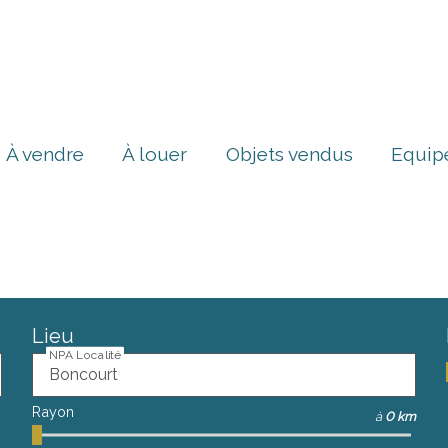
À vendre
À louer
Objets vendus
Equip
Lieu
NPA Localité
Rayon
à
0 km