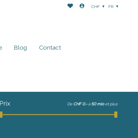
CHF
FR
e
Blog
Contact
Prix
De
CHF 0.-
à
50 mio
et plus