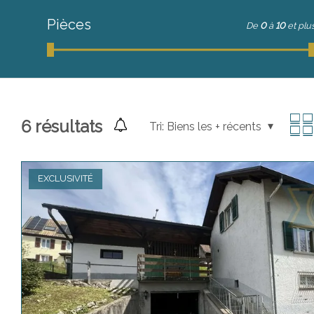
Pièces
De
0
à
10
et plu
6
résultats
Tri:
Biens les + récents
EXCLUSIVITÉ