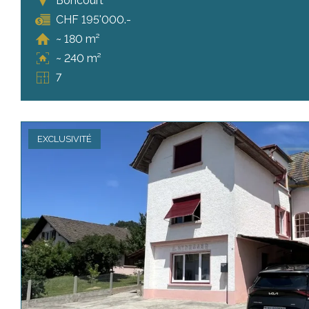
Boncourt
CHF 195'000.-
~ 180 m²
~ 240 m²
7
EXCLUSIVITÉ