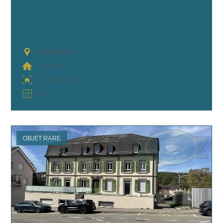
Porrentruy
~ 90 m²
~ 1'006 m²
5.5
OBJET RARE