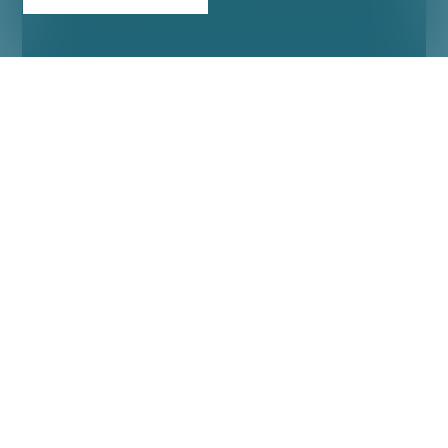
Porrentruy
~ 330 m²
~ 772 m²
7.5
VENDU