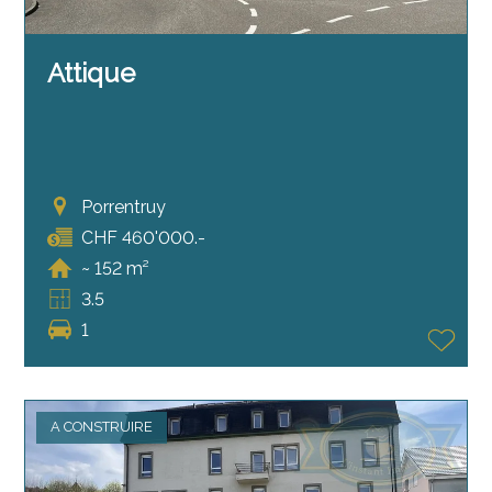
Attique
Porrentruy
CHF 460'000.-
~ 152 m²
3.5
1
A CONSTRUIRE