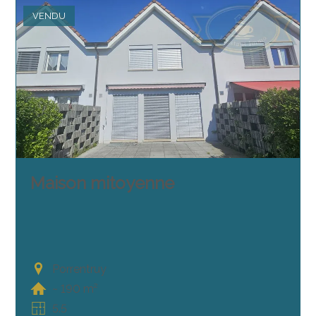
VENDU
Maison mitoyenne
Porrentruy
~ 190 m²
5.5