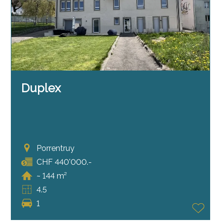
Duplex
Porrentruy
CHF 440'000.-
~ 144 m²
4.5
1