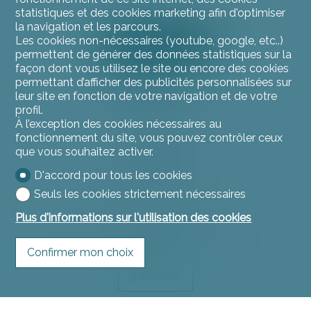
statistiques et des cookies marketing afin d'optimiser
la navigation et les parcours.
Les cookies non-nécessaires (youtube, google, etc..)
permettent de générer des données statistiques sur la
façon dont vous utilisez le site ou encore des cookies
permettant d’afficher des publicités personnalisées sur
leur site en fonction de votre navigation et de votre
profil.
Contactez-nous
À l’exception des cookies nécessaires au
L'instant Immo
fonctionnement du site, vous pouvez contrôler ceux
Rue du Jura 11
que vous souhaitez activer.
2900 Porrentruy
Tél.
032 466 53 53
D'accord pour tous les cookies
contact@linstantimmo.ch
Seuls les cookies strictement nécessaires
Plus d'informations sur l'utilisation des cookies
Restez connecté
Ne laissez aucun bien vous échapper, inscrivez-vous
gratuitement.
Confirmer mon choix
S'abonner