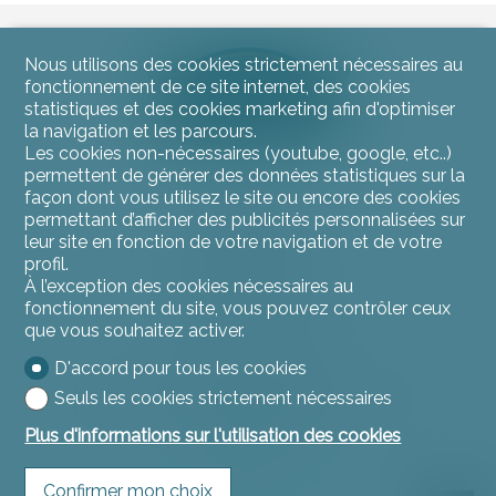
Nous utilisons des cookies strictement nécessaires au
fonctionnement de ce site internet, des cookies
statistiques et des cookies marketing afin d'optimiser
la navigation et les parcours.
Les cookies non-nécessaires (youtube, google, etc..)
permettent de générer des données statistiques sur la
façon dont vous utilisez le site ou encore des cookies
Contactez-nous
permettant d’afficher des publicités personnalisées sur
L'instant Immo
leur site en fonction de votre navigation et de votre
Rue du Jura 11
profil.
2900 Porrentruy
À l’exception des cookies nécessaires au
Tél.
032 466 53 53
fonctionnement du site, vous pouvez contrôler ceux
contact@linstantimmo.ch
que vous souhaitez activer.
D'accord pour tous les cookies
Restez connecté
Seuls les cookies strictement nécessaires
Ne laissez aucun bien vous échapper, inscrivez-vous
gratuitement.
Plus d'informations sur l'utilisation des cookies
S'abonner
Confirmer mon choix