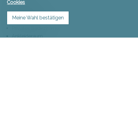
Cookies
Ohne Lift
Einstellhallenplatz
Meine Wahl bestätigen
Offene Küche
Privates Badezimmer
Ankleideraum
Keller
Unmöbliert
Einbauschrank
Wasserenthärter
Dreifachverglasung
Hell
Sichtbalken
Traditionelle Massivbauweise
Haustiere nicht gestattet
Ausstattung