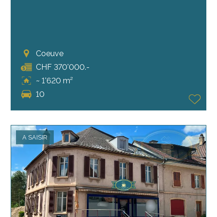
Coeuve
CHF 370'000.-
~ 1'620 m²
10
A SAISIR