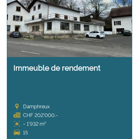
Immeuble de rendement
Damphreux
CHF 202'000.-
~ 1'932 m²
15