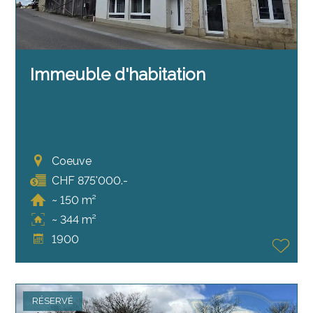
Immeuble d'habitation
Coeuve
CHF 875'000.-
~ 150 m²
~ 344 m²
1900
RÉSERVÉ