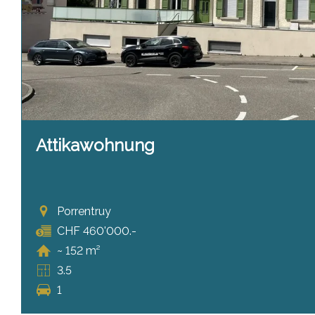
Attikawohnung
Porrentruy
CHF 460'000.-
~ 152 m²
3.5
1