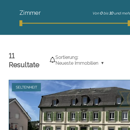
Zimmer
Von
0
bis
10
und meh
11
Sortierung:
Neueste Immobilien
Resultate
SELTENHEIT