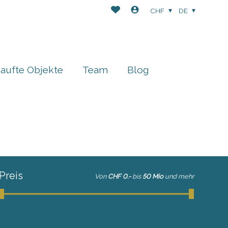
CHF
DE
aufte Objekte
Team
Blog
Preis
Von
CHF 0.-
bis
50 Mio
und mehr