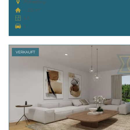
Porrentruy
~ 115 m²
4.5
1
VERKAUFT