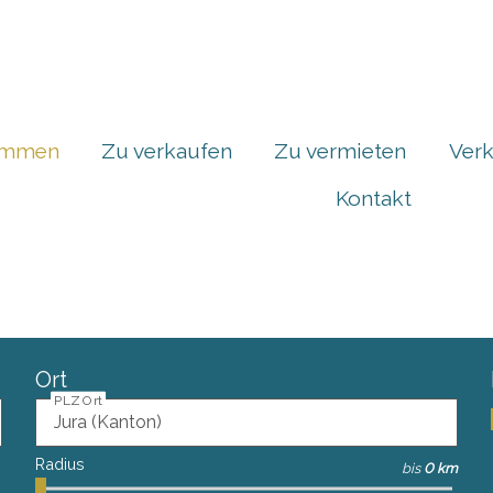
ommen
Zu verkaufen
Zu vermieten
Verk
Kontakt
Ort
PLZ Ort
Radius
bis
0 km