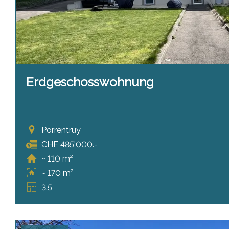
Erdgeschosswohnung
Porrentruy
CHF 485'000.-
~ 110 m²
~ 170 m²
3.5