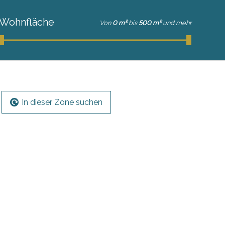
Wohnfläche
Von
0 m²
bis
500 m²
und mehr
In dieser Zone suchen