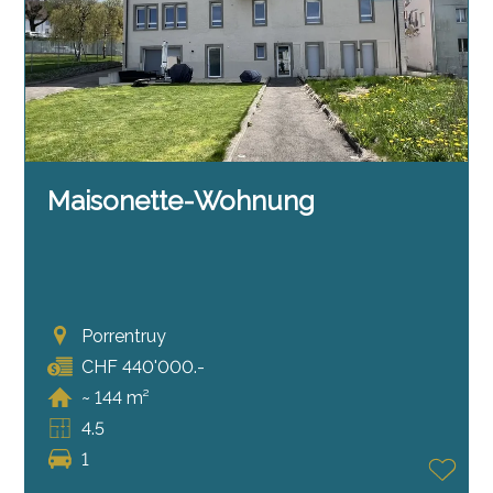
Maisonette-Wohnung
Porrentruy
CHF 440'000.-
~ 144 m²
4.5
1