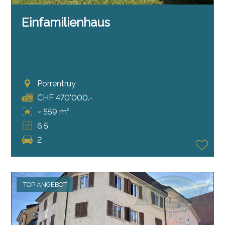
Einfamilienhaus
Porrentruy
CHF 470'000.-
~ 559 m²
6.5
2
TOP ANGEBOT