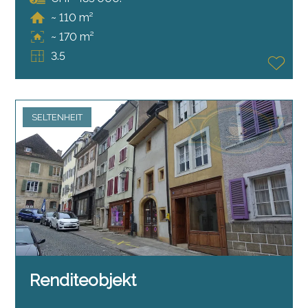
~ 110 m²
~ 170 m²
3.5
SELTENHEIT
Renditeobjekt