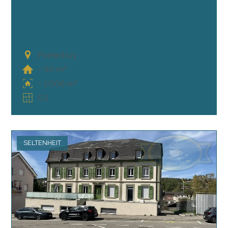
Porrentruy
~ 90 m²
~ 1'006 m²
5.5
SELTENHEIT