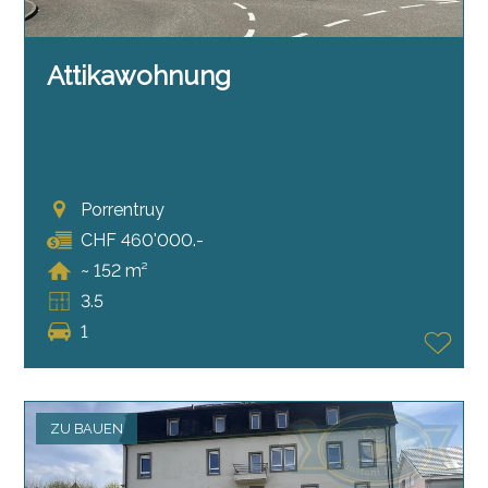
Attikawohnung
Porrentruy
CHF 460'000.-
~ 152 m²
3.5
1
ZU BAUEN