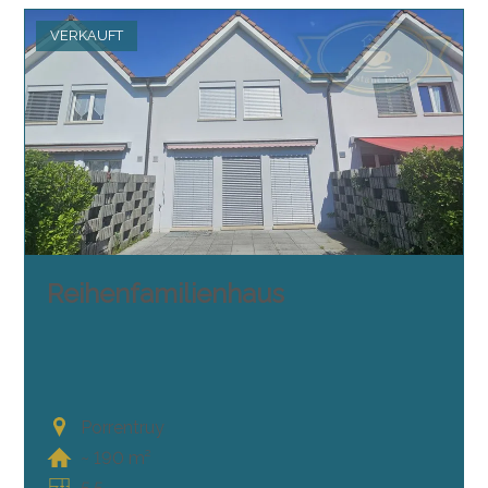
VERKAUFT
Reihenfamilienhaus
Porrentruy
~ 190 m²